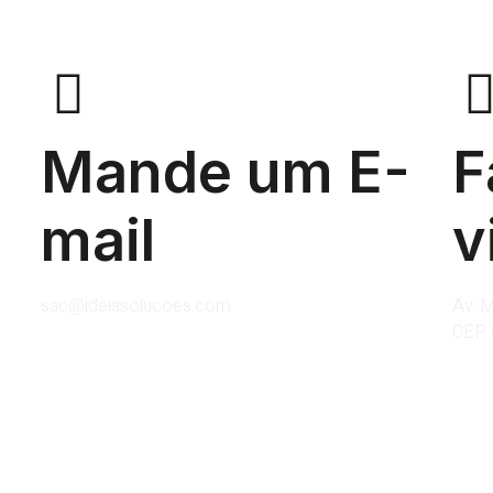
Mande um E-
F
mail
v
sac@ideiasolucoes.com
Av. M
CEP 