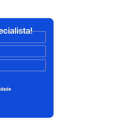
cialista!
cidade