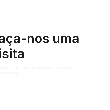
aça-nos uma
isita
arajó, 174 | Zona de Armazém Cianorte/PR |
87.207-008