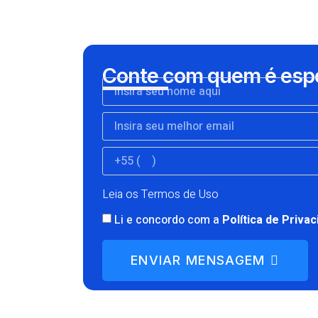
Conte com quem é espe
Leia os Termos de Uso
Li e concordo com a
Política de Priva
ENVIAR MENSAGEM